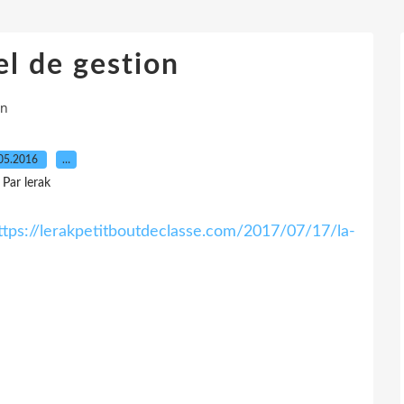
el de gestion
on
05.2016
…
Par lerak
ttps://lerakpetitboutdeclasse.com/2017/07/17/la-