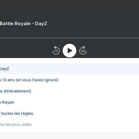
 Battle Royale - DayZ
 DayZ
 a 13 ans (et vous l'avez ignoré)
e (littéralement)
im Rayan
 toutes les règles
s les jeux vidéo
us choquant de Rockstar ? - Le scandale BULLY