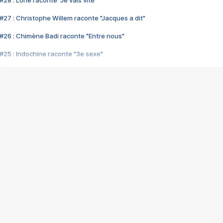
28 : Lorie raconte "Je vais vite"
#27 : Christophe Willem raconte "Jacques a dit"
#26 : Chimène Badi raconte "Entre nous"
#25 : Indochine raconte "3e sexe"
#24 : Zaho raconte "C'est chelou"
#23 : Patrick Bruel raconte "Au café des délices"
#22 : Kyo raconte "Le chemin"
#21 : Nolwenn Leroy raconte "Cassé"
#20 : Patrick Hernandez raconte "Born to be alive"
#19 : Lorie raconte "Près de moi"
#18 : Michael Jones raconte "A nos actes manqués" (avec Jean-Jacque
#17 : Khaled raconte "Aïcha"
#16 : Corneille raconte "Parce qu'on vient de loin"