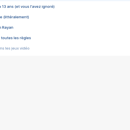
 a 13 ans (et vous l'avez ignoré)
e (littéralement)
im Rayan
 toutes les règles
s les jeux vidéo
us choquant de Rockstar ? - Le scandale BULLY
e plus moche de Steam
du RÊVE tourne au CAUCHEMAR
pendant 8 heures
it… à tort
umiliés par un jeu vidéo
ire - Final Fantasy 8