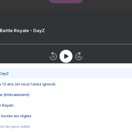
 Battle Royale - DayZ
 DayZ
 a 13 ans (et vous l'avez ignoré)
e (littéralement)
im Rayan
 toutes les règles
s les jeux vidéo