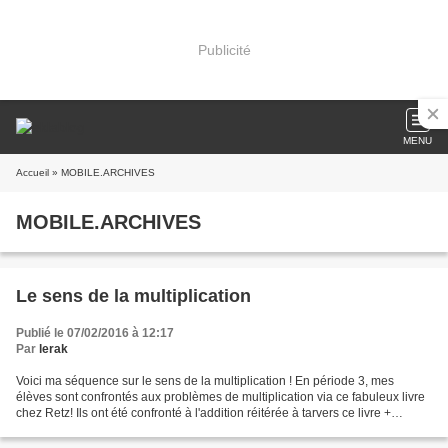
Publicité
MENU
Accueil
» MOBILE.ARCHIVES
MOBILE.ARCHIVES
Le sens de la multiplication
Publié le 07/02/2016 à 12:17
Par
lerak
Voici ma séquence sur le sens de la multiplication ! En période 3, mes
élèves sont confrontés aux problèmes de multiplication via ce fabuleux livre
chez Retz! Ils ont été confronté à l'addition réitérée à tarvers ce livre +
exercice lié à nos crêpes (voir...