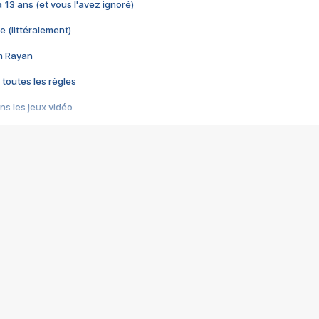
 a 13 ans (et vous l'avez ignoré)
e (littéralement)
im Rayan
 toutes les règles
s les jeux vidéo
us choquant de Rockstar ? - Le scandale BULLY
e plus moche de Steam
du RÊVE tourne au CAUCHEMAR
pendant 8 heures
it… à tort
umiliés par un jeu vidéo
ire - Final Fantasy 8
ti un empire - Age of Empires